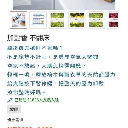
加點香 不翻床
翻來覆去還睡不著嗎？
不是床墊不舒睡，是房間空氣太緊繃
空氣不放鬆，大腦怎捨得關機？
輕輕一噴，釋放檜木與薰衣草的天然舒緩力
給大腦按下暫停鍵，把整天的壓力卸載
換你整晚好眠。
已幫助
11636
人安然入睡
愛睡
優惠售價