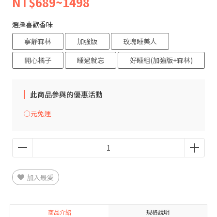
NT$689~1498
選擇喜歡香味
寧靜森林
加強版
玫瑰睡美人
開心橘子
睡過就忘
好睡組(加強版+森林)
此商品參與的優惠活動
○元免運
加入最愛
商品介紹
規格說明