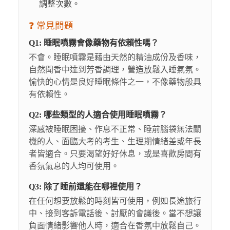
調整次數。
❓ 常見問題
Q1: 睡眠噴霧會像藥物有依賴性嗎？
不會。睡眠噴霧是藉由天然的精油成份及香味，
自然聞香中達到芳香調理，營造放鬆入睡氣氛。
愉快的心情是良好睡眠條件之一，不像藥物般具
有依賴性。
Q2: 哪些類型的人適合使用睡眠噴霧？
深感被睡眠困擾、作息不正常、睡前腦袋無法關
機的人、面臨大考的考生、生理期情緒差或年長
者皆適合。只要渴望好好休息，或是喜歡房間有
香氛氣息的人均可使用。
Q3: 除了睡前還能在哪裡使用？
在任何想要放鬆的時刻皆可使用，例如長途旅行
中、接到客訴電話後、討厭的會議後。當不想讓
負面情緒影響他人時，適合在香氛中放鬆自己。