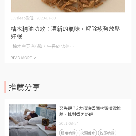
Luvsleep愛睡 | 2020-07-30
檜木精油功效：清新的氣味，解除疲勞放鬆
好眠
檜木主要有6種，生長於北美⋯
READ MORE ->
推薦分享
又失眠？3大精油香調枕頭噴霧推
薦，挑對香更舒眠
2021-09-24
睡眠噴霧
枕頭香水
枕頭噴霧