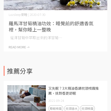
Luvsleep愛睡 | 2020-07-30
羅馬洋甘菊精油功效：睡覺前的舒適香氛
裡，幫你睡上一整晚
從洋甘菊中萃取出來的洋甘菊⋯
READ MORE ->
推薦分享
又失眠？3大精油香調枕頭噴霧推
薦，挑對香更舒眠
2021-09-24
睡眠噴霧
枕頭香水
枕頭噴霧