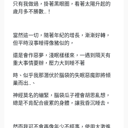
只有我做過，掛著黑眼圈，看著太陽升起的
歲月多不勝數..！
當然這一切，隨著年紀的增長，漸漸好轉，
但平時沒事睡得像豬似的，
還是會作惡夢，淺眠樣樣來，一遇到隔天有
重大事情要辦，壓力大到睡不著
時、似乎我那潛伏於腦袋的失眠惡魔即將傾
巢而出..、
神經莫名的繃緊，腦袋瓜子裡會胡思亂想，
總是不肯配合疲累的身體，讓我昏沉睡去。
然而我可不會再像年少不經事，使用太激進