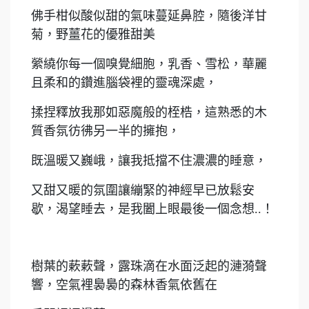
佛手柑似酸似甜的氣味蔓延鼻腔，隨後洋甘
菊，野薑花的優雅甜美
縈繞你每一個嗅覺細胞，乳香、雪松，華麗
且柔和的鑽進腦袋裡的靈魂深處，
揉捏釋放我那如惡魔般的桎梏，這熟悉的木
質香氛彷彿另一半的擁抱，
既溫暖又巍峨，讓我抵擋不住濃濃的睡意，
又甜又暖的氛圍讓繃緊的神經早已放鬆安
歇，渴望睡去，是我闔上眼最後一個念想..！
樹葉的蔌蔌聲，露珠滴在水面泛起的漣漪聲
響，空氣裡裊裊的森林香氣依舊在