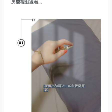
房間裡迴盪著...