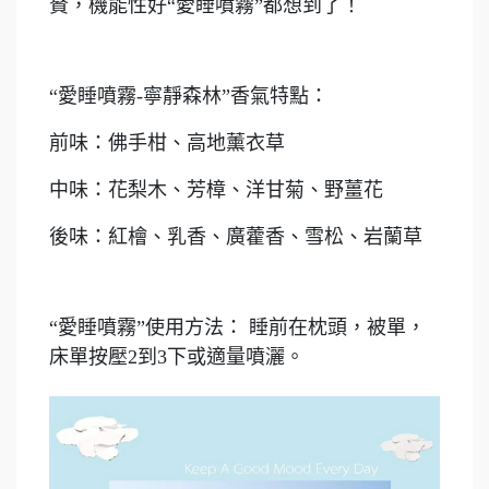
贅，機能性好“愛睡噴霧”都想到了！
“愛睡噴霧-寧靜森林”香氣特點：
前味：佛手柑、高地薰衣草
中味：花梨木、芳樟、洋甘菊、野薑花
後味：紅檜、乳香、廣藿香、雪松、岩蘭草
“愛睡噴霧”使用方法： 睡前在枕頭，被單，
床單按壓2到3下或適量噴灑。