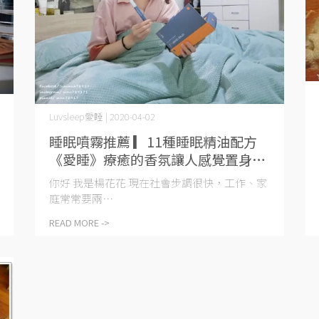
Luvsleep愛睡 | 2020-04-02
睡眠噴霧推薦 ▎11種睡眠精油配方
《愛睡》療癒的香氛讓人感覺置身在
童話森林中
你好 我是楊花花 現在社會步調很快，工作、家
庭常常要兩⋯
READ MORE ->