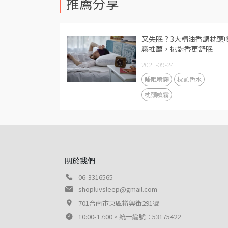
推薦分享
又失眠？3大精油香調枕頭
霧推薦，挑對香更舒眠
2021-09-24
睡眠噴霧
枕頭香水
枕頭噴霧
關於我們
06-3316565
shopluvsleep@gmail.com
701台南市東區裕興街291號
10:00-17:00。統一編號：53175422