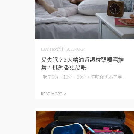
Luvsleep愛睡 | 2021-09-24
又失眠？3大精油香調枕頭噴霧推
薦，挑對香更舒眠
躺了5分、10分、30分，每晚你也為了等⋯
READ MORE ->