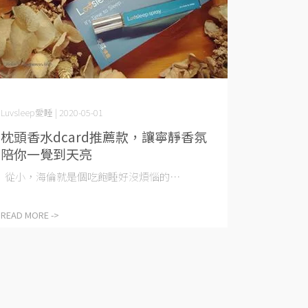
Luvsleep愛睡 | 2020-05-01
枕頭香水dcard推薦款，讓寧靜香氛
陪你一覺到天亮
從小，海倫就是個吃飽睡好沒煩惱的⋯
READ MORE ->