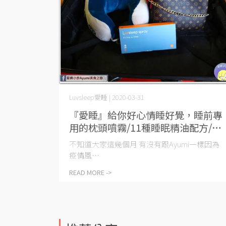
Luvsleep愛睡 | 2020-03-31
『愛睡』給你好心情睡好覺，睡前專
用的枕頭噴霧/11種睡眠精油配方/小
容量包裝方便攜帶/可連續使用70晚
不知道大家這幾個月 有沒有跟Ayumi一樣因為
疫情風⋯
READ MORE ->