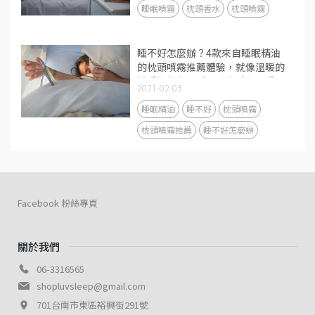
睡眠噴霧
枕頭香水
枕頭噴霧
睡不好怎麼辦？4款來自睡眠精油
的枕頭噴霧推薦體驗，就像溫暖的
雙手擁抱你入睡，陪你睡得更香更
2021-02-03
甜
睡眠精油
睡不好
枕頭噴霧
枕頭噴霧推薦
睡不好怎麼辦
Facebook 粉絲專頁
關於我們
06-3316565
shopluvsleep@gmail.com
701台南市東區裕興街291號