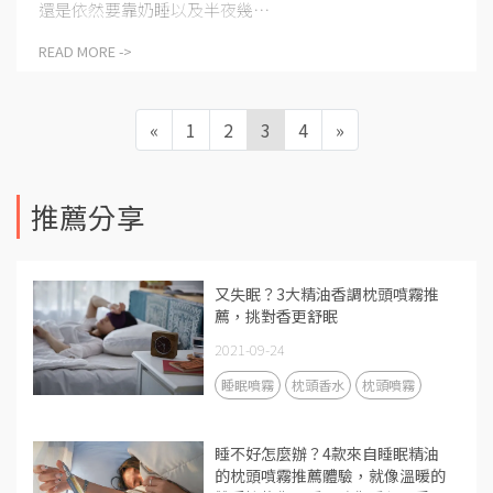
還是依然要靠奶睡以及半夜幾⋯
READ MORE ->
«
1
2
3
4
»
推薦分享
又失眠？3大精油香調枕頭噴霧推
薦，挑對香更舒眠
2021-09-24
睡眠噴霧
枕頭香水
枕頭噴霧
睡不好怎麼辦？4款來自睡眠精油
的枕頭噴霧推薦體驗，就像溫暖的