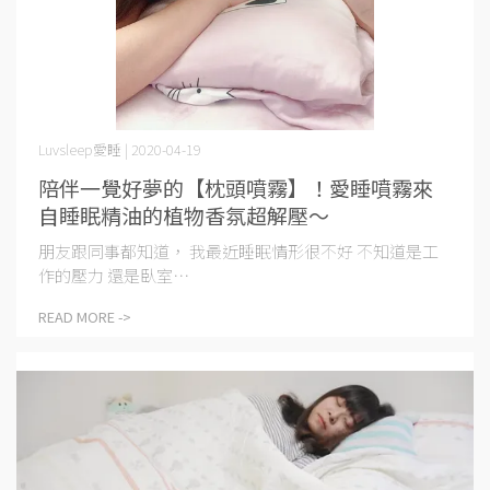
Luvsleep愛睡 | 2020-04-19
陪伴一覺好夢的【枕頭噴霧】！愛睡噴霧來
自睡眠精油的植物香氛超解壓～
朋友跟同事都知道， 我最近睡眠情形很不好 不知道是工
作的壓力 還是臥室⋯
READ MORE ->