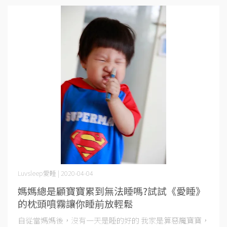
Luvsleep愛睡 | 2020-04-04
媽媽總是顧寶寶累到無法睡嗎?試試《愛睡》
的枕頭噴霧讓你睡前放輕鬆
自從當媽媽後，沒有一天是睡的好的 我家是算惡魔寶寶，