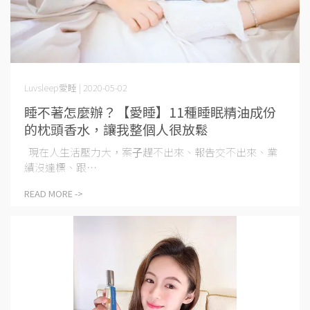
Luvsleep愛睡 | 2020-05-02
睡不著怎麼辦？【愛睡】11種睡眠精油成份
的枕頭香水，讓我整個人很放鬆
現在⼈⽣活壓⼒⼤，案⼦趕不出來、報告交不出來、業
績沒達標、跟⋯
READ MORE ->