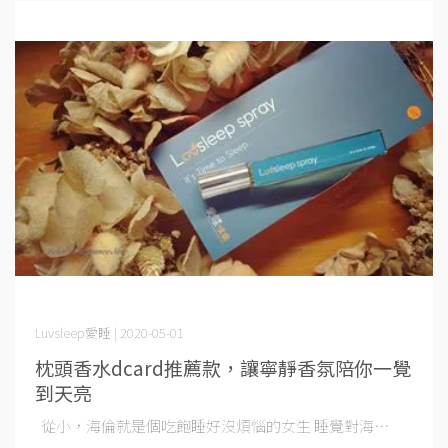
Luvsleep愛睡 | 2020-05-01
枕頭香水dcard推薦款，讓寧靜香氛陪你一覺
到天亮
從小，海倫就是個吃飽睡好沒煩惱的女生 睡覺對海⋯