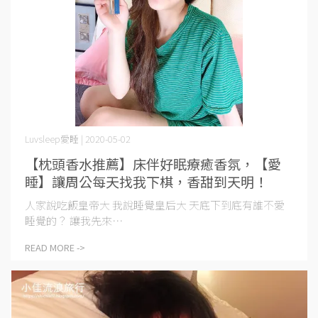
Luvsleep愛睡 | 2020-05-02
【枕頭香水推薦】床伴好眠療癒香氛，【愛
睡】讓周公每天找我下棋，香甜到天明！
人家說吃飯皇帝大 我說睡覺皇后大 天底下到底有誰不愛
睡覺的？ 讓我先來⋯
READ MORE ->