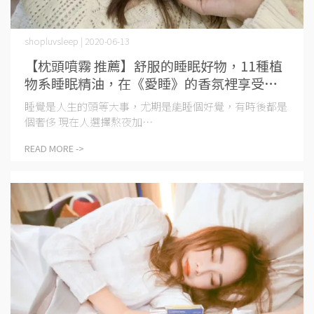
shopluvsleep | 2020-06-13
【枕頭噴霧 推薦】舒服的睡眠好物，11種植
物系睡眠精油，在《愛睡》的香氛裡享受入
睡
睡覺是人生的頭等大事，尤期是能睡個好覺，有時後都是
個奢侈 現在人選擇熬夜加⋯
READ MORE ->