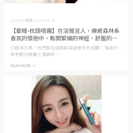
Luvsleep愛睡 | 2020-04-26
【愛睡-枕頭噴霧】在淡雅宜人，療癒森林系
香氛的懷抱中，鬆開緊繃的神經，舒服的入
睡，每個愛睡的夜晚，迎來飽滿能量的第二
你睡得好嗎？我們都知道睡眠與健康息息相關！ 韓劇中，
天
常常聽到晚輩在清晨時，⋯
READ MORE ->