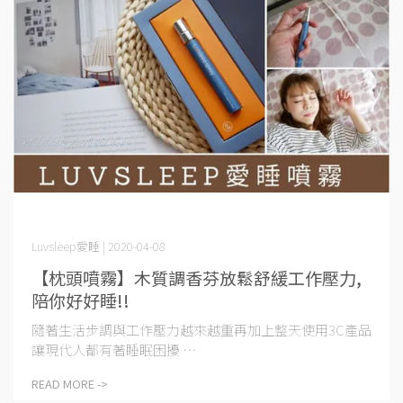
Luvsleep愛睡 | 2020-04-08
【枕頭噴霧】木質調香芬放鬆舒緩工作壓力,
陪你好好睡!!
隨著⽣活步調與⼯作壓⼒越來越重再加上整天使⽤3C產品
讓現代⼈都有著睡眠困擾 ⋯
READ MORE ->