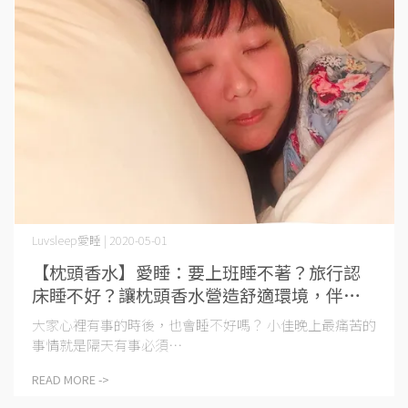
Luvsleep愛睡 | 2020-05-01
【枕頭香水】愛睡：要上班睡不著？旅行認
床睡不好？讓枕頭香水營造舒適環境，伴你
甜甜入夢。
大家心裡有事的時後，也會睡不好嗎？ 小佳晚上最痛苦的
事情就是隔天有事必須⋯
READ MORE ->