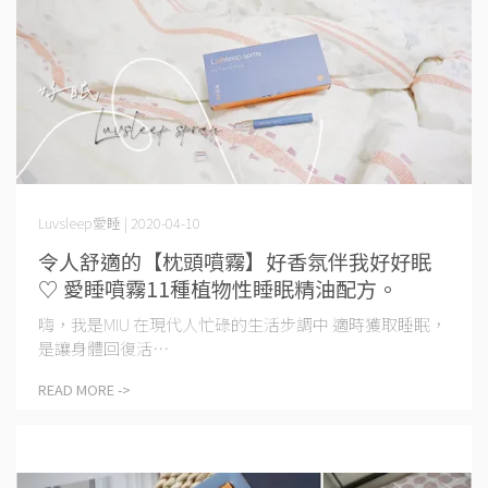
Luvsleep愛睡 | 2020-04-10
令人舒適的【枕頭噴霧】好香氛伴我好好眠
♡ 愛睡噴霧11種植物性睡眠精油配方。
嗨，我是MIU 在現代人忙碌的生活步調中 適時獲取睡眠，
是讓身體回復活⋯
READ MORE ->