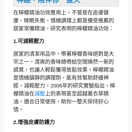
在檸檬精油功效應用上，不管是在皮膚健
康、睡眠失衡、情緒調理上都是備受推薦的
居家常備精油，研究表明的檸檬精油功效：
1.可減輕壓力
居家的清潔用品中，帶著檸檬香味絕對是大
宗之一，清爽的香味總帶給空間煥然一新的
感覺，也讓人輕鬆獲得放鬆效果。檸檬精油
是情緒鎮靜的調理劑，能有效幫助舒緩神
經，減輕壓力。2006年的研究實驗指出，檸
檬精油在
減壓
上的表現甚至超越薰衣草精
油，適合日常使用，助你一整天保持好心
情。
2.增強皮膚防護力