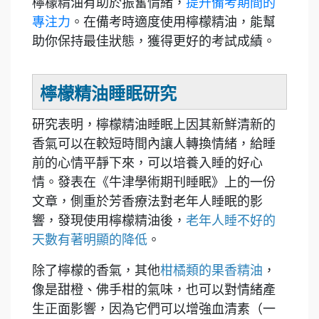
檸檬精油有助於振奮情緒，
提升備考期間的
專注力
。在備考時適度使用檸檬精油，能幫
助你保持最佳狀態，獲得更好的考試成績。
檸檬精油睡眠研究
研究表明，檸檬精油睡眠上因其新鮮清新的
香氣可以在較短時間內讓人轉換情緒，給睡
前的心情平靜下來，可以培養入睡的好心
情。發表在《牛津學術期刊睡眠》上的一份
文章，側重於芳香療法對老年人睡眠的影
響，發現使用檸檬精油後，
老年人睡不好的
天數有著明顯的降低
。
除了檸檬的香氣，其他
柑橘類的果香精油
，
像是甜橙、佛手柑的氣味，也可以對情緒產
生正面影響，因為它們可以增強血清素（一