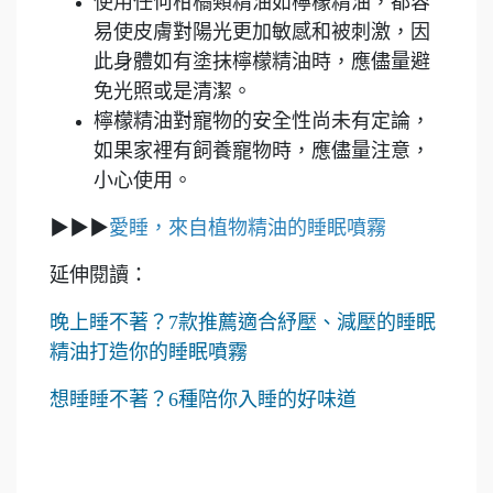
使用任何柑橘類精油如檸檬精油，都容
易使皮膚對陽光更加敏感和被刺激，因
此身體如有塗抹檸檬精油時，應儘量避
免光照或是清潔。
檸檬精油對寵物的安全性尚未有定論，
如果家裡有飼養寵物時，應儘量注意，
小心使用。
▶▶▶
愛睡，來自植物精油的睡眠噴霧
延伸閱讀：
晚上睡不著？7款推薦適合紓壓、減壓的睡眠
精油打造你的睡眠噴霧
想睡睡不著？6種陪你入睡的好味道