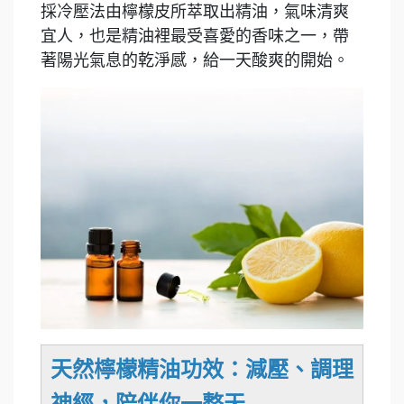
採冷壓法由檸檬皮所萃取出精油，氣味清爽
宜人，也是精油裡最受喜愛的香味之一，帶
著陽光氣息的乾淨感，給一天酸爽的開始。
天然檸檬精油功效：減壓、調理
神經，陪伴你一整天