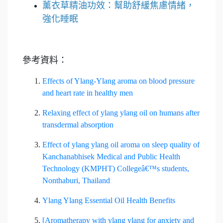
薰衣草精油功效：幫助舒緩焦慮情緒，
強化睡眠
參考資料：
Effects of Ylang-Ylang aroma on blood pressure
and heart rate in healthy men
Relaxing effect of ylang ylang oil on humans after
transdermal absorption
Effect of ylang ylang oil aroma on sleep quality of
Kanchanabhisek Medical and Public Health
Technology (KMPHT) Collegeâ€™s students,
Nonthaburi, Thailand
Ylang Ylang Essential Oil Health Benefits
[Aromatherapy with ylang ylang for anxiety and