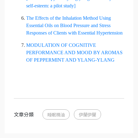
self-esteem: a pilot study]
The Effects of the Inhalation Method Using
Essential Oils on Blood Pressure and Stress
Responses of Clients with Essential Hypertension
MODULATION OF COGNITIVE
PERFORMANCE AND MOOD BY AROMAS
OF PEPPERMINT AND YLANG-YLANG
文章分類
睡眠精油
伊蘭伊蘭